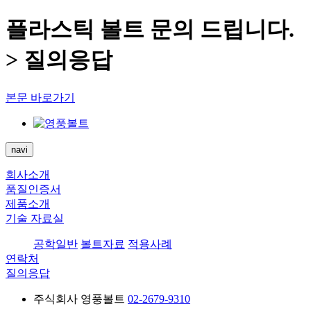
플라스틱 볼트 문의 드립니다.
> 질의응답
본문 바로가기
navi
회사소개
품질인증서
제품소개
기술 자료실
공학일반
볼트자료
적용사례
연락처
질의응답
주식회사 영풍볼트
02-2679-9310