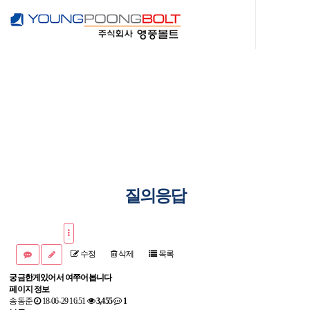
주식회사 영풍볼트
귀사 제품에 필요한 볼트, 너트의 개발 및 공급을 저희에게 맡겨 주시면
귀사가 만족하실때까지 최선을 다하겠습니다.
질의응답
수정
삭제
목록
궁금한게있어서 여쭈어봅니다
페이지 정보
송동준
18-06-29 16:51
3,455
1