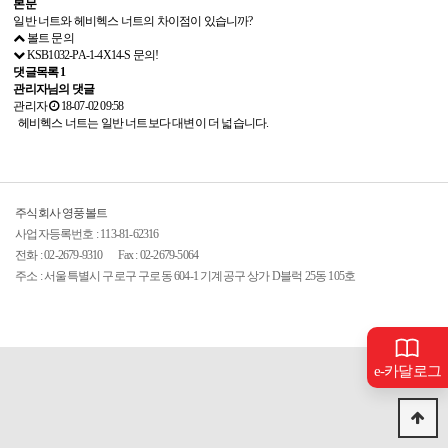
본문
일반 너트와 헤비헥스 너트의 차이점이 있습니까?
볼트 문의
KSB1032-PA-1-4X14-S 문의!
댓글목록
1
관리자님의 댓글
관리자
18-07-02 09:58
헤비헥스 너트는 일반 너트보다 대변이 더 넓습니다.
주식회사 영풍볼트
사업자등록번호 : 113-81-62316
전화 :
02-2679-9310
Fax : 02-2679-5064
주소 : 서울특별시 구로구 구로동 604-1 기계공구 상가 D블럭 25동 105호
e-카달로그