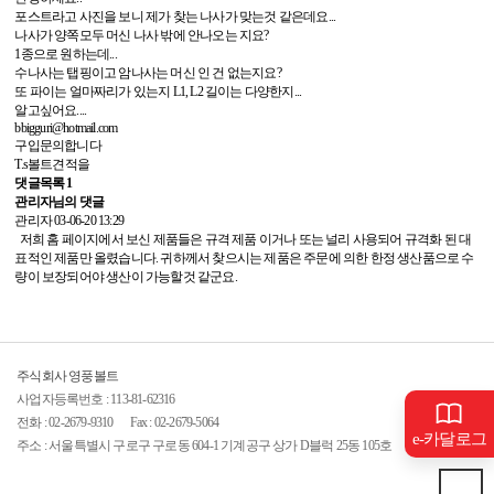
포스트라고 사진을 보니 제가 찾는 나사가 맞는것 같은데요...
나사가 양쪽모두 머신 나사 밖에 안나오는 지요?
1종으로 원하는데...
수나사는 탭핑이고 암나사는 머신 인 건 없는지요?
또 파이는 얼마짜리가 있는지 L1, L2 길이는 다양한지...
알고싶어요....
bbigguri@hotmail.com
구입문의합니다
T.s볼트견적을
댓글목록
1
관리자님의 댓글
관리자
03-06-20 13:29
저희 홈 페이지에서 보신 제품들은 규격 제품 이거나 또는 널리 사용되어 규격화 된 대
표적인 제품만 올렸습니다. 귀하께서 찾으시는 제품은 주문에 의한 한정 생산품으로 수
량이 보장되어야 생산이 가능할것 같군요.
주식회사 영풍볼트
사업자등록번호 : 113-81-62316
전화 :
02-2679-9310
Fax : 02-2679-5064
e-카달로그
주소 : 서울특별시 구로구 구로동 604-1 기계공구 상가 D블럭 25동 105호