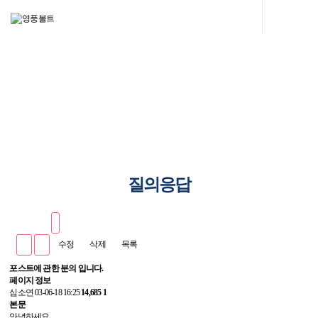
주식회사 영풍볼트
귀사 제품에 필요한 볼트, 너트의 개발 및 공급을 저희에게 맡겨 주시면
귀사가 만족하실때까지 최선을 다하겠습니다.
질의응답
수정
삭제
목록
포스트에 관한 분의 입니다.
페이지 정보
심소연
03-06-18 16:25
14,685
1
본문
안녕하세요..